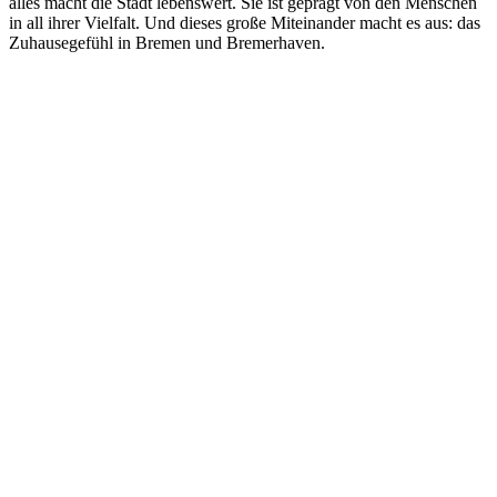
alles macht die Stadt lebenswert. Sie ist geprägt von den Menschen
in all ihrer Vielfalt. Und dieses große Miteinander macht es aus: das
Zuhausegefühl in Bremen und Bremerhaven.