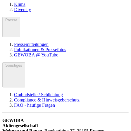
Klima
Diversity
Presse
Pressemitteilungen
Publikationen & Pressefotos
GEWOBA @ YouTube
Sonstiges
Ombudstelle / Schlichtung
Compliance & Hinweisgeberschutz
FAQ - häufige Fragen
GEWOBA
Aktiengesellschaft
Wohnen und Bauen
,
Rembertiring 27, 28195 Bremen
,