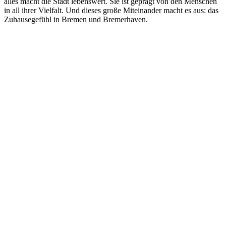
alles macht die Stadt lebenswert. Sie ist geprägt von den Menschen
in all ihrer Vielfalt. Und dieses große Miteinander macht es aus: das
Zuhausegefühl in Bremen und Bremerhaven.