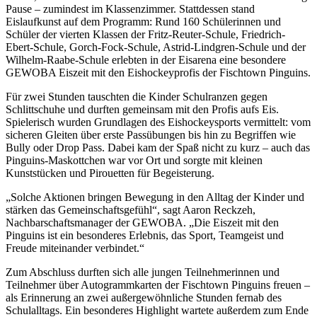
Pause – zumindest im Klassenzimmer. Stattdessen stand
Eislaufkunst auf dem Programm: Rund 160 Schülerinnen und
Schüler der vierten Klassen der Fritz-Reuter-Schule, Friedrich-
Ebert-Schule, Gorch-Fock-Schule, Astrid-Lindgren-Schule und der
Wilhelm-Raabe-Schule erlebten in der Eisarena eine besondere
GEWOBA Eiszeit mit den Eishockeyprofis der Fischtown Pinguins.
Für zwei Stunden tauschten die Kinder Schulranzen gegen
Schlittschuhe und durften gemeinsam mit den Profis aufs Eis.
Spielerisch wurden Grundlagen des Eishockeysports vermittelt: vom
sicheren Gleiten über erste Passübungen bis hin zu Begriffen wie
Bully oder Drop Pass. Dabei kam der Spaß nicht zu kurz – auch das
Pinguins-Maskottchen war vor Ort und sorgte mit kleinen
Kunststücken und Pirouetten für Begeisterung.
„Solche Aktionen bringen Bewegung in den Alltag der Kinder und
stärken das Gemeinschaftsgefühl“, sagt Aaron Reckzeh,
Nachbarschaftsmanager der GEWOBA. „Die Eiszeit mit den
Pinguins ist ein besonderes Erlebnis, das Sport, Teamgeist und
Freude miteinander verbindet.“
Zum Abschluss durften sich alle jungen Teilnehmerinnen und
Teilnehmer über Autogrammkarten der Fischtown Pinguins freuen –
als Erinnerung an zwei außergewöhnliche Stunden fernab des
Schulalltags. Ein besonderes Highlight wartete außerdem zum Ende