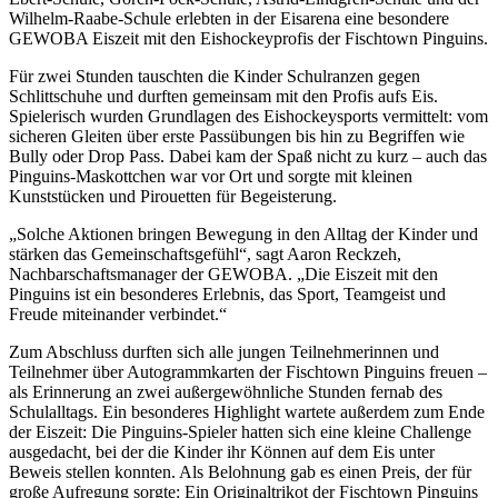
Wilhelm-Raabe-Schule erlebten in der Eisarena eine besondere
GEWOBA Eiszeit mit den Eishockeyprofis der Fischtown Pinguins.
Für zwei Stunden tauschten die Kinder Schulranzen gegen
Schlittschuhe und durften gemeinsam mit den Profis aufs Eis.
Spielerisch wurden Grundlagen des Eishockeysports vermittelt: vom
sicheren Gleiten über erste Passübungen bis hin zu Begriffen wie
Bully oder Drop Pass. Dabei kam der Spaß nicht zu kurz – auch das
Pinguins-Maskottchen war vor Ort und sorgte mit kleinen
Kunststücken und Pirouetten für Begeisterung.
„Solche Aktionen bringen Bewegung in den Alltag der Kinder und
stärken das Gemeinschaftsgefühl“, sagt Aaron Reckzeh,
Nachbarschaftsmanager der GEWOBA. „Die Eiszeit mit den
Pinguins ist ein besonderes Erlebnis, das Sport, Teamgeist und
Freude miteinander verbindet.“
Zum Abschluss durften sich alle jungen Teilnehmerinnen und
Teilnehmer über Autogrammkarten der Fischtown Pinguins freuen –
als Erinnerung an zwei außergewöhnliche Stunden fernab des
Schulalltags. Ein besonderes Highlight wartete außerdem zum Ende
der Eiszeit: Die Pinguins-Spieler hatten sich eine kleine Challenge
ausgedacht, bei der die Kinder ihr Können auf dem Eis unter
Beweis stellen konnten. Als Belohnung gab es einen Preis, der für
große Aufregung sorgte: Ein Originaltrikot der Fischtown Pinguins