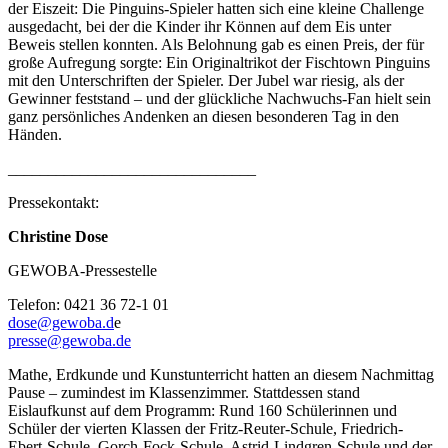
der Eiszeit: Die Pinguins-Spieler hatten sich eine kleine Challenge
ausgedacht, bei der die Kinder ihr Können auf dem Eis unter
Beweis stellen konnten. Als Belohnung gab es einen Preis, der für
große Aufregung sorgte: Ein Originaltrikot der Fischtown Pinguins
mit den Unterschriften der Spieler. Der Jubel war riesig, als der
Gewinner feststand – und der glückliche Nachwuchs-Fan hielt sein
ganz persönliches Andenken an diesen besonderen Tag in den
Händen.
_______________________________
Pressekontakt:
Christine Dose
GEWOBA-Pressestelle
Telefon: 0421 36 72-1 01
dose@gewoba.d
e
presse@gewoba.de
Mathe, Erdkunde und Kunstunterricht hatten an diesem Nachmittag
Pause – zumindest im Klassenzimmer. Stattdessen stand
Eislaufkunst auf dem Programm: Rund 160 Schülerinnen und
Schüler der vierten Klassen der Fritz-Reuter-Schule, Friedrich-
Ebert-Schule, Gorch-Fock-Schule, Astrid-Lindgren-Schule und der